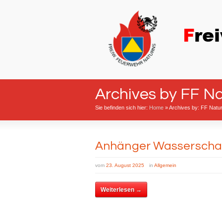
Archives by FF N
Sie befinden sich hier:
Home
»
Archives by: FF Natu
Anhänger Wassersch
vom
23. August 2025
in
Allgemein
Weiterlesen →