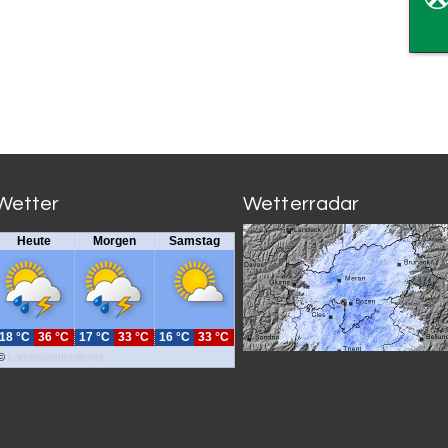
Wetter
Wetterradar
Heute
Morgen
Samstag
18 °C
36 °C
17 °C
33 °C
16 °C
33 °C
©
Landeswetterdienst