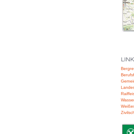
LIN
Bergre
Berufs
Gemei
Lande
Raiffe
Wasser
Weiße
Zivilsc