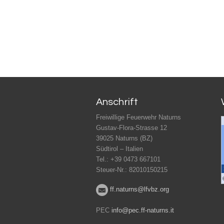
Anschrift
Freiwillige Feuerwehr Naturns
Gustav-Flora-Strasse 12
39025 Naturns (BZ)
Südtirol – Italien
Tel.: +39 0473 667101
Steuer-Nr.: 82010150215
ff.naturns@lfvbz.org
PEC
info@pec.ff-naturns.it