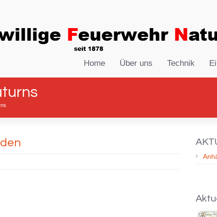
Home
Über uns
Technik
Ei
aturns
rns
aden
AKT
Anh
Aktu