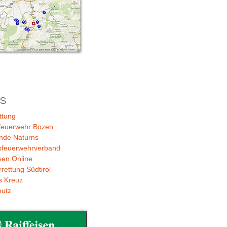
KS
ttung
feuerwehr Bozen
nde Naturns
sfeuerwehrverband
isen Online
rettung Südtirol
s Kreuz
hutz