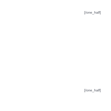
[/one_half]
[/one_half]