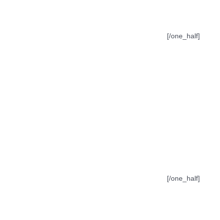
[/one_half]
[/one_half]