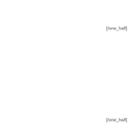
[/one_half]
[/one_half]